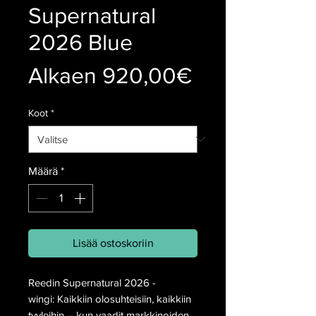
Supernatural
2026 Blue
Alehinta
Alkaen
920,00€
Koot
*
Määrä
*
Lisää ostoskoriin
Reedin Supernatural 2026 -
wingi: Kaikkiin olosuhteisiin, kaikkiin
tyyleihin – kun vaadit markkinoiden