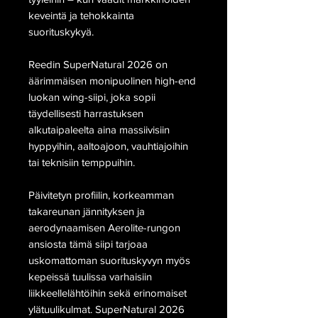
keveintä ja tehokkainta
suorituskykyä.
Reedin SuperNatural 2026 on
äärimmäisen monipuolinen high-end
luokan wing-siipi, joka sopii
täydellisesti harrastuksen
alkutaipaleelta aina massiivisiin
hyppyihin, aaltoajoon, vauhtiajoihin
tai teknisiin temppuihin.
Päivitetyn profiilin, korkeamman
takareunan jännityksen ja
aerodynaamisen Aerolite-rungon
ansiosta tämä siipi tarjoaa
uskomattoman suorituskyvyn myös
kepeissä tuulissa varhaisiin
liikkeellelähtöihin sekä erinomaiset
ylätuulikulmat. SuperNatural 2026