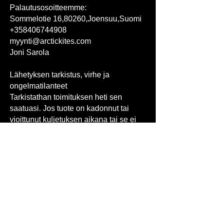
Palautusosoitteemme:
Sommelotie 16,80260,Joensuu,Suomi
+358406744908
myynti@arctickites.com
Joni Sarola
Lähetyksen tarkistus, virhe ja
ongelmatilanteet
Tarkistathan toimituksen heti sen
saatuasi. Jos tuote on kadonnut tai
vioittunut kuljetuksen aikana tai se ei
muuten vastaa tilaustasi tai on
virheellinen, ilmoitathan siitä
mahdollisimman pian ja viimeistään14
päivän kuluessa Asiakaspalveluumme,
niin sovimme miten saamme virheen
korjattua. Kuluttajakaupassa
noudatamme virheitten osalta
pakottavia kuluttajasuojalain