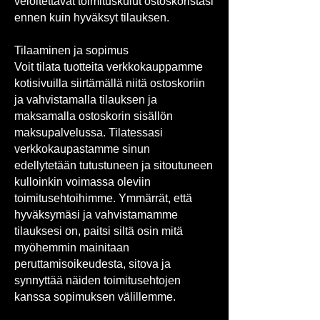
veloitettavat toimituskulut ostoskoristasi
ennen kuin hyväksyt tilauksen.
Tilaaminen ja sopimus
Voit tilata tuotteita verkkokauppamme
kotisivuilla siirtämällä niitä ostoskoriin
ja vahvistamalla tilauksen ja
maksamalla ostoskorin sisällön
maksupalvelussa. Tilatessasi
verkkokaupastamme sinun
edellytetään tutustuneen ja sitoutuneen
kulloinkin voimassa oleviin
toimitusehtoihimme. Ymmärrät, että
hyväksymäsi ja vahvistamamme
tilauksesi on, paitsi siltä osin mitä
myöhemmin mainitaan
peruttamisoikeudesta, sitova ja
synnyttää näiden toimitusehtojen
kanssa sopimuksen välillemme.