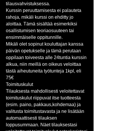
tilausvahvistuksessa.
Kurssin peruuttamisesta ei palauteta
rahoja, mikäli kurssi on ehditty jo
aloittaa. Tämä sisältää esimerkiksi
osallistumisen teoriaosuuteen tai
ensimmäiselle oppitunnille.
Mikäli olet sopinut kouluttajan kanssa
päivän opetukselle ja tämä perutaan
oppilaan toiveesta alle 24tuntia kurssin
alkua, niin meillä on oikeus veloittaa
tästä aiheutuneita työtunteja 1kpl, eli
75€
Toimituskulut
Tilauksesta mahdollisesti veloitettavat
toimituskulut riippuvat itse tuotteesta
(esim. paino, pakkaus,kohdemaa) ja
valitusta toimitustavasta ja ne lisätään
automaattisesti tilauksen
loppusummaan. Näet tilauksestasi