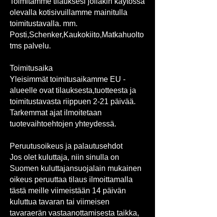
Toimitamme tilauksesi jollakin käytössä
olevalla kotisivuillamme mainitulla
toimitustavalla. mm.
Posti,Schenker,Kaukokiito,Matkahuolto
tms palvelu.
Toimitusaika
Yleisimmät toimitusaikamme EU -
alueelle ovat tilauksesta,tuotteesta ja
toimitustavasta riippuen 2-21 päivää.
Tarkemmat ajat ilmoitetaan
tuotevaihtoehtojen yhteydessä.
Peruutusoikeus ja palautusehdot
Jos olet kuluttaja, niin sinulla on
Suomen kuluttajansuojalain mukainen
oikeus peruuttaa tilaus ilmoittamalla
tästä meille viimeistään 14 päivän
kuluttua tavaran tai viimeisen
tavaraerän vastaanottamisesta taikka,