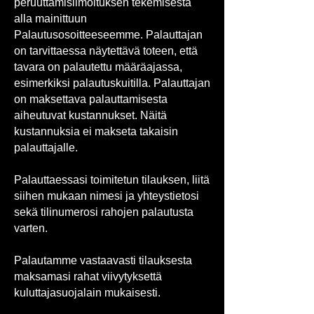
peruuttamisilmoituksen tekemisestä
alla mainittuun
Palautusosoitteesee
mme. Palauttajan
on tarvittaessa näytettävä toteen, että
tavara on palautettu määräajassa,
esimerkiksi palautuskuitilla. Palauttajan
on maksettava palauttamisesta
aiheutuvat kustannukset. Näitä
kustannuksia ei makseta takaisin
palauttajalle.
Palauttaessasi toimitetun tilauksen, liitä
siihen mukaan nimesi ja yhteystietosi
sekä tilinumerosi rahojen palautusta
varten.
Palautamme vastaavasti tilauksesta
maksamasi rahat viivytyksettä
kuluttajasuojalain mukaisesti.