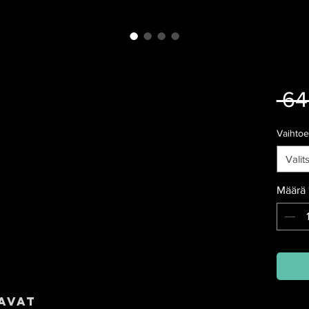
 64
Vaihtoe
Valit
Määrä
avat