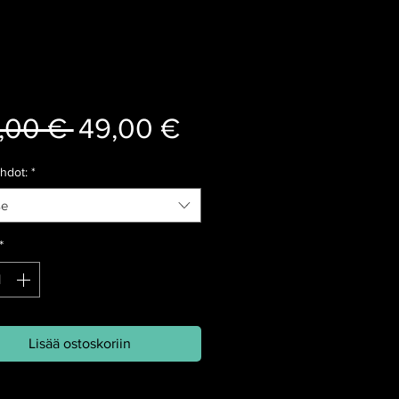
Normaali
Alehinta
,00 € 
49,00 €
hinta
hdot:
*
se
*
Lisää ostoskoriin