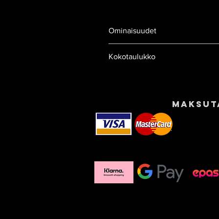
Ominaisuudet
Viritetty normaalinopeuksilla
Kokotaulukko
lautaan kohdistuviin voimiin,
reagointia tarvitaan.
SUPER E
leijalautailijoista ajaa.
Laudan koko (cm)
Leve
Helppo aallokossa:
Kaikki Ree
Maksut
säädetty joustokuviota ja kä
134
40
aaltoilevissa, todellisissa ol
ajavat!
137
41
Leikkisä vaste:
Uusi laminointi
elävämmän ja leikkisämmän. Vai
140
42
kuka tahansa nauttii tämän l
kokeilemaan mitä tahansa pie
143
43
Erittäin anteeksiantava:
Laudan
virheen, menetät tasapainosi 
sinua uppoamalla veteen tai 