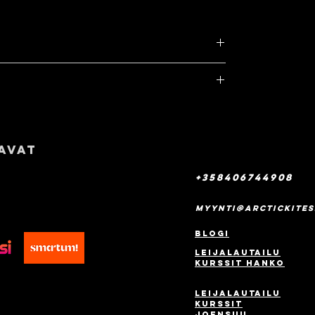
 ajamiseen:
Ajettava nopeus vaikuttaa suuresti
 mikä puolestaan määrittää, paljonko joustoa ja
on optimoitu nopeuksiin, joilla 90 %
ys (cm)
Ajajan paino (kg)
din laudat ovat helppoja ajaa. Super E on
avat
rkeä entisestään parantaaksemme ajamista
50-75
osuhteissa. Koska juuri niissä useimmat ihmiset
+358406744908
65-85
 ja hartsi tekevät SUPER E:stä entistäkin
myynti@arctickite
kka se sopii erittäin hyvin aloittelijoille,
75-95
Blogi
audan tuntumasta ja ajamisesta, kutsuen
Leijalautailu
nistä tempuista suuriin hyppyihin.
85+
kurssit hanko
 anteeksiantavuus tarkoittaa, että jos teet
tai sotket laskeutumisen, lauta ei rankaise
Leijalautailu
kurssit
painumalla etureunalle. SUPER E:n rocker,
Joensuu