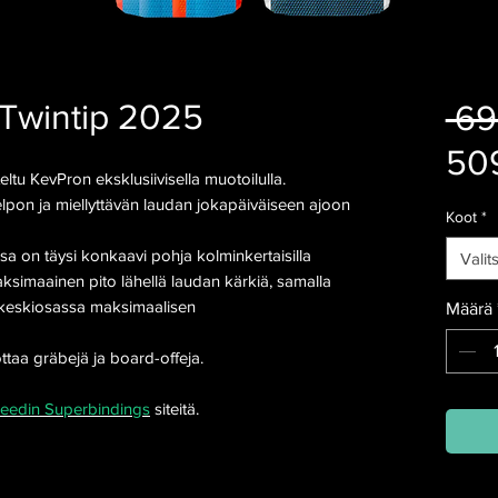
 Twintip 2025
 69
50
eltu KevPron eksklusiivisella muotoilulla.
lpon ja miellyttävän laudan jokapäiväiseen ajoon
Koot
*
sa on täysi konkaavi pohja kolminkertaisilla
Valit
aksimaainen pito lähellä laudan kärkiä, samalla
 keskiosassa maksimaalisen
Määrä
ottaa gräbejä ja board-offeja.
eedin Superbindings
siteitä.