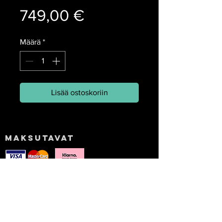
Hinta
749,00 €
Määrä
*
Lisää ostoskoriin
Maksutavat
+358406744908
myynti@arctickites.com
Tilausehdot
Tietosuojakäytäntö