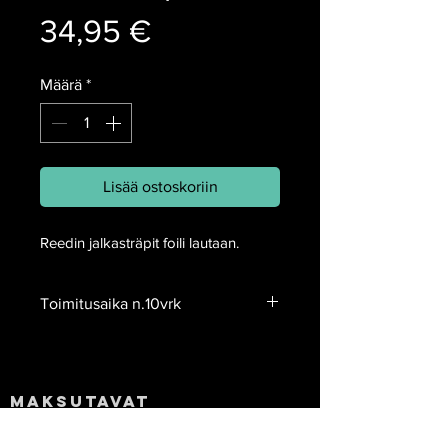
Hinta
34,95 €
Määrä
*
Lisää ostoskoriin
Reedin jalkasträpit foili lautaan.
Toimitusaika n.10vrk
Maksutavat