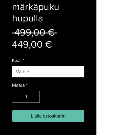
märkäpuku
hupulla
Normaali
 499,00 € 
Alehinta
hinta
449,00 €
Koot:
*
Määrä
*
Lisää ostoskoriin