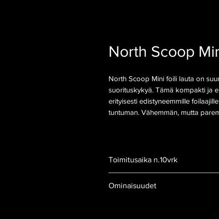
North Scoop Min
North Scoop Mini foili lauta on suunn
suorituskykyä. Tämä kompakti ja erit
erityisesti edistyneemmille foilaajil
tuntuman. Vähemmän, mutta paremm
Toimitusaika n.10vrk
Ominaisuudet
Scooped nose rocker – optimo
ollessa kuitenkin ystävälline