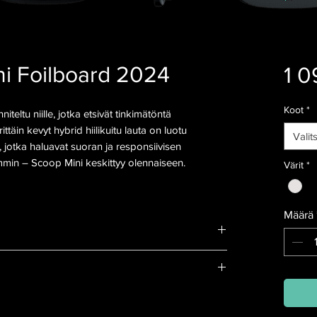
i Foilboard 2024
1 0
Koot
*
iteltu niille, jotka etsivät tinkimätöntä
täin kevyt hybrid hiilikuitu lauta on luotu
Valit
le, jotka haluavat suoran ja responsiivisen
in – Scoop Mini keskittyy olennaiseen.
Värit
*
Määrä
itu keulan muotoilu parantaa suorituskykyä
n osuessaan veteen.