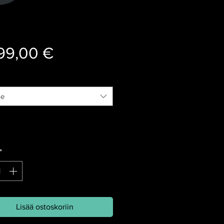
Hinta
99,00 €
se
*
Lisää ostoskoriin