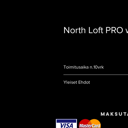
North Loft PRO 
Toimitusaika n.10vrk
Yleiset Ehdot
Tilaus- ja Toimitusehdot
Maksut