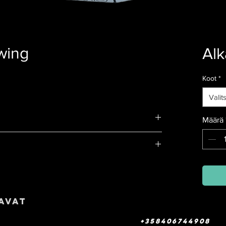
wing
Al
Koot
*
Valit
Määrä
avat
+358406744908