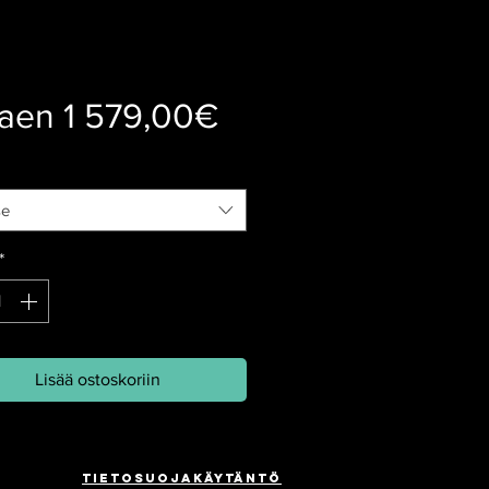
Alehinta
kaen
1 579,00€
se
*
Lisää ostoskoriin
Tietosuojakäytäntö