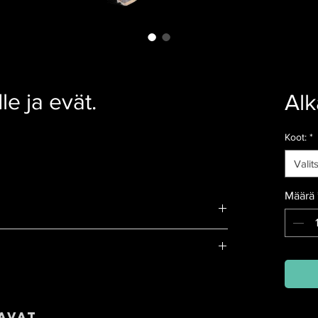
e ja evät.
Al
Koot:
*
Valit
Määrä
avat