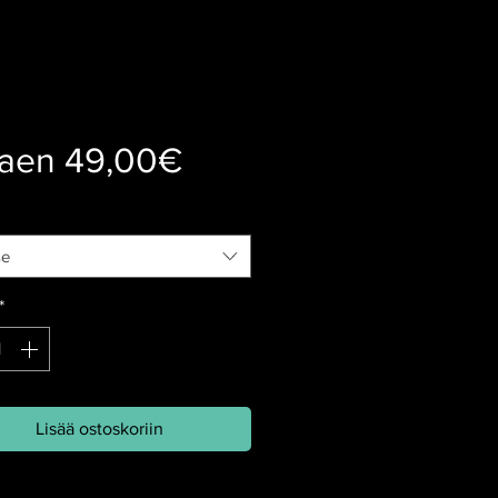
Alehinta
kaen
49,00€
se
*
Lisää ostoskoriin