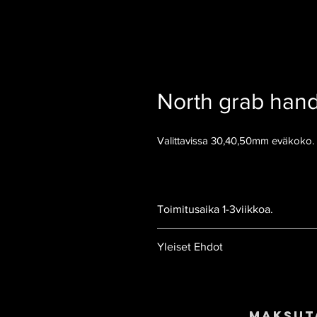
North grab handl
Valittavissa 30,40,50mm eväkoko.
Toimitusaika 1-3viikkoa.
Yleiset Ehdot
Tilaus ja toimitusehdot
Maksut