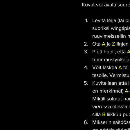
Kuvat voi avata suur
Levitä leija (tai 
suoriksi wingtipi
ruuvimeisseliin h
Ota 
A
 ja 
Z
 linja
Pidä huoli, että 
trimmaustyökalu
Voit laskea 
A
 tai 
tasolle. Varmistu
Kuvitellaan että 
on merkinnät) 
A
Mikäli solmut na
vieressä olevaa 
sillä 
B
 liikkuu pu
Mikserin säädöss