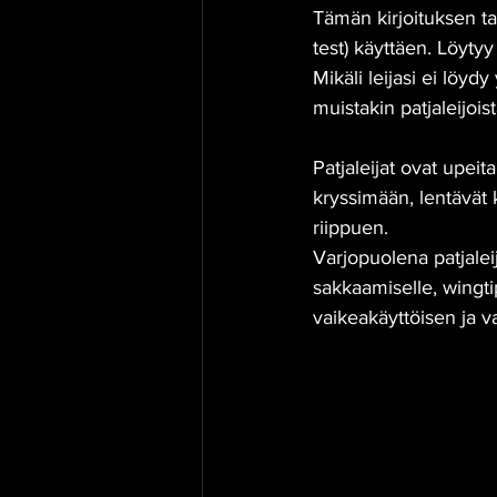
Tämän kirjoituksen ta
test) käyttäen. Löytyy
Mikäli leijasi ei löydy
muistakin patjaleijoist
Patjaleijat ovat upeit
kryssimään, lentävät 
riippuen. 
Varjopuolena patjaleij
sakkaamiselle, wingtip
vaikeakäyttöisen ja v