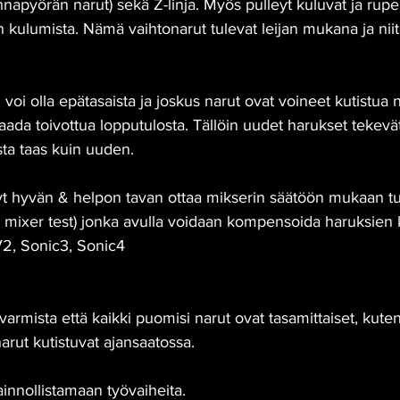
hnapyörän narut) sekä Z-linja. Myös pulleyt kuluvat ja rup
kulumista. Nämä vaihtonarut tulevat leijan mukana ja nii
oi olla epätasaista ja joskus narut ovat voineet kutistua ni
aada toivottua lopputulosta. Tällöin uudet harukset tekevä
sta taas kuin uuden.
nyt hyvän & helpon tavan ottaa mikserin säätöön mukaan t
 mixer test) jonka avulla voidaan kompensoida haruksien k
V2, Sonic3, Sonic4
mista että kaikki puomisi narut ovat tasamittaiset, kuten
arut kutistuvat ajansaatossa.
ainnollistamaan työvaiheita.