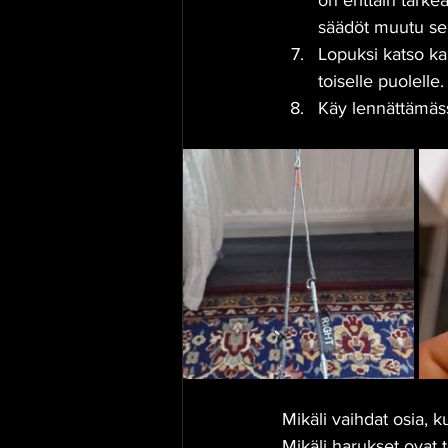
on erittäin tärkeä
säädöt muutu seu
Lopuksi katso ka
toiselle puolelle.
Käy lennättämässä
Mikäli vaihdat osia, 
Mikäli harukset ovat t