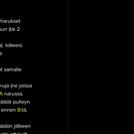
a harukset 
un (tai 2 
)  käteesi.
e 
t samalle 
ruja (ne joissa 
A
 narussa. 
säädä pulleyn 
a ennen 
B
:tä, 
ädön jälkeen 