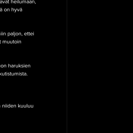
eavat heilumaan, 
tä on hyvä 
in paljon, ettei 
t muutoin 
uon haruksien 
utistumista.
 niiden kuuluu 