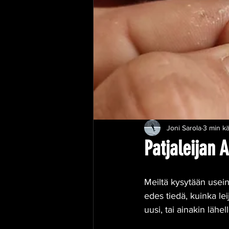
Joni Sarola
3 min k
Patjaleijan 
Meiltä kysytään usein 
edes tiedä, kuinka le
uusi, tai ainakin lähell