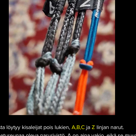
sta löytyy kisaleijat pois lukien, 
A,B,C
 ja 
Z
 linjan narut. 
etureunaa oleva narurivistö. A on aina vakio, eikä se muu