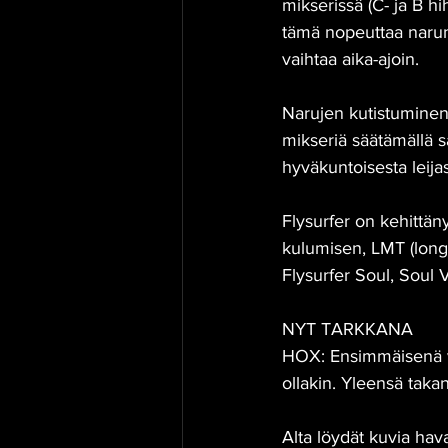
mikserissä (
C
- ja 
B
 hi
tämä nopeuttaa narun 
vaihtaa aika-ajoin. 
Narujen kutistuminen v
mikseriä säätämällä s
hyväkuntoisesta leija
Flysurfer on kehittä
kulumisen, LMT (long
Flysurfer Soul, Soul 
NYT TARKKANA
HOX: Ensimmäisenä var
ollakin. Yleensä takan
Alta löydät kuvia hav