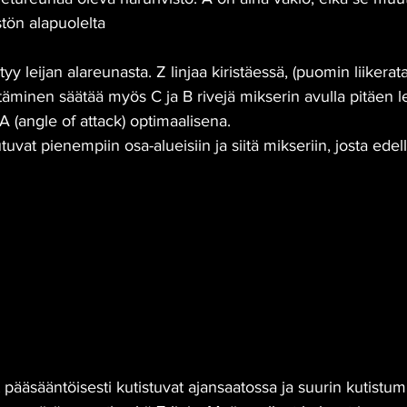
stön alapuolelta
tyy leijan alareunasta. Z linjaa kiristäessä, (puomin liikerat
iristäminen säätää myös C ja B rivejä mikserin avulla pitäen 
(angle of attack) optimaalisena.
uvat pienempiin osa-alueisiin ja siitä mikseriin, josta ede
t pääsääntöisesti kutistuvat ajansaatossa ja suurin kutistu