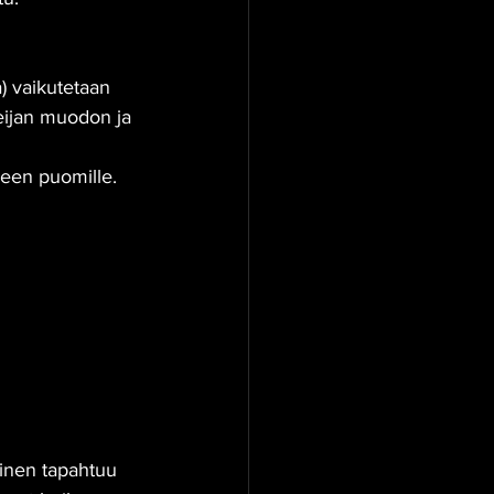
a) vaikutetaan 
leijan muodon ja 
lleen puomille.
minen tapahtuu 