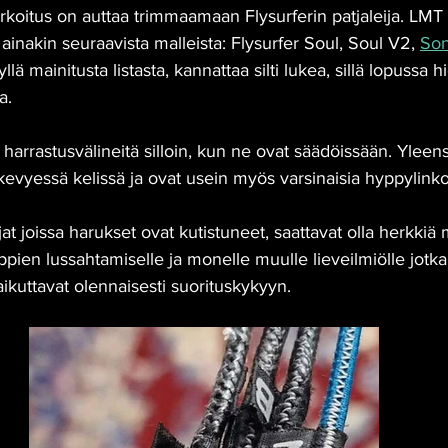
rkoitus on auttaa trimmaamaan Flysurferin patjaleija. LMT 
 ainakin seuraavista malleista: Flysurfer Soul, Soul V2, 
Son
 yllä mainitusta listasta, kannattaa silti lukea, sillä lopussa
a.
a harrastusvälineitä silloin, kun ne ovat säädöissään. Yleen
kevyessä kelissä ja ovat usein myös varsinaisia hyppylinkoj
at joissa harukset ovat kutistuneet, saattavat olla herkkiä
pien lussahtamiselle ja monelle muulle lieveilmiölle jotka 
aikuttavat olennaisesti suorituskykyyn. 