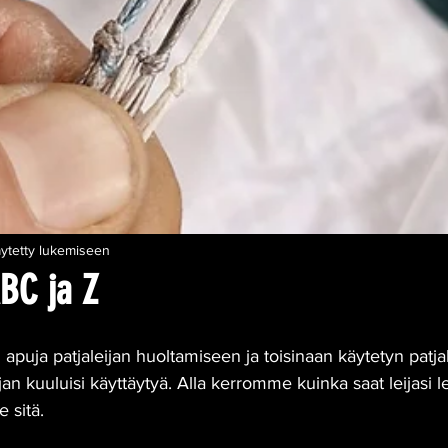
äytetty lukemiseen
ABC ja Z
apuja patjaleijan huoltamiseen ja toisinaan käytetyn patjal
ijan kuuluisi käyttäytyä. Alla kerromme kuinka saat leijasi 
e sitä.