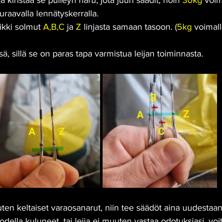
ä kiristää se pulleyn naru, jota juuri säädit, noin 
30kg
 voim
raavalla lennätyskerralla.
ikki solmut 
A,B,C 
ja 
Z
 linjasta samaan tasoon. (
5kg
 voimall
 
, sillä se on paras tapa varmistua leijan toiminnasta.
kuten keltaiset varaosanarut, niin tee säädöt aina uudestaan
odella kuluneet, tai leija ei muuten vastaa odotuksiasi, voit