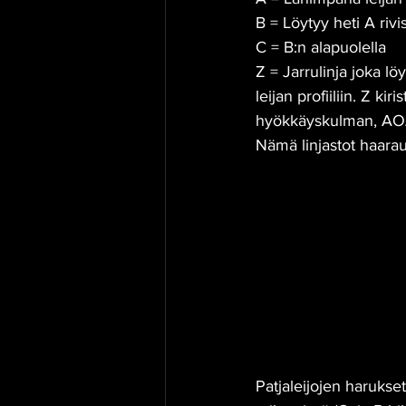
B = Löytyy heti A rivi
C = B:n alapuolella
Z = Jarrulinja joka löy
leijan profiiliin. Z k
hyökkäyskulman, AOA 
Nämä linjastot haaraut
Patjaleijojen harukse