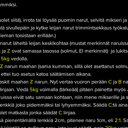
emmiksi.
puolet siitä), irrota tai löysää puomin narut, selvitä mikseri j
stä sivullepäin ja kytke leijan narut trimmintsekkaus työkalu
ieman toisistaan erillään.)
n narut läheltä leijan keskikohtaa (mustat merkinnät naruissa
A
 ja 
Z
 ovat samassa tasossa (solmut, EI merkinnät)  ja lukits
 
5kg
 vedolla.
Z
 narun maahan (sama kumman, sillä olet asettanut solmu
 ettei tuo asetus katoa säätämisen aikana.
laskit maahan 
Z
 narun. Nyt vertaa vuoron perään 
C
 ja 
B
 na
-linjaan. Vedä 
5kg
 voimalla (tärkeää) pitäen painetta myös 
ruissa eivät satu samaan kohtaan, niin mene mikserille ja 
lenkkiä joko pidemmäksi tai lyhyemmäksi. Säädä 
C
:tä ain
olet matkasta jonka säädät 
C
 linjaa. 
ä pienentämällä lenkkiä 2cm, pitenee naru 1cm, eli 
2:1
. 
Sä