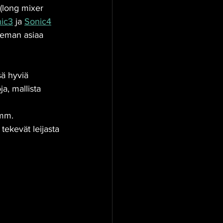
(long mixer 
ic3
 ja 
Sonic4
 hieman asiaa 
sä hyviä 
a, mallista 
 mm. 
tekevät leijasta 