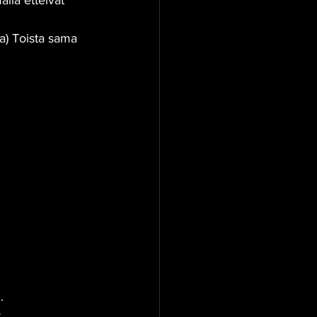
alla etteivät 
a) Toista sama 
.
 