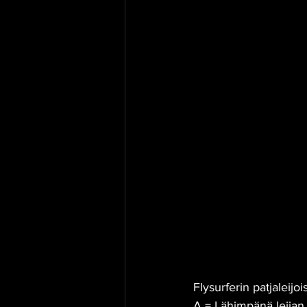
Flysurferin patjaleijoi
A = Lähimpänä leijan 