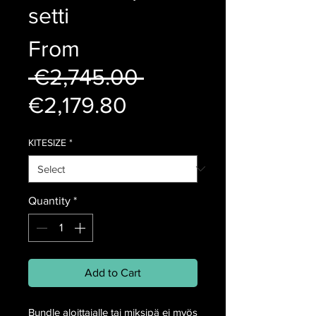
setti
From
Regular
 €2,745.00 
Sale
Price
€2,179.80
Price
KITESIZE
*
Quantity
*
Add to Cart
Bundle aloittajalle tai miksipä ei myös