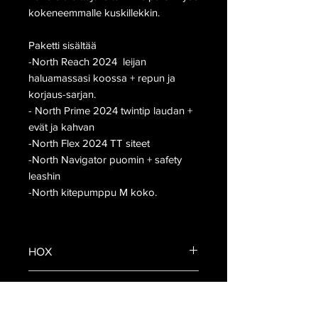
kokeneemmalle kuskillekkin.
Paketti sisältää
-North Reach 2024 leijan
haluamassasi koossa + repun ja
korjaus-sarjan.
- North Prime 2024 twintip laudan +
evät ja kahvan
-North Flex 2024 TT siteet
-North Navigator puomin + safety
leashin
-North kitepumppu M koko.
HOX
Ilmoita kommenttikenttään
Toimitusaika n.10vrk
haluamasi laudan ja siteiden koko,
mikäli olet epävarma, niin ota