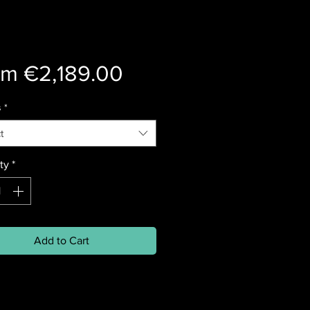
Sale
om
€2,189.00
Price
s
*
t
ty
*
Add to Cart