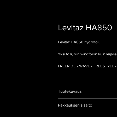
Levitaz HA850
Levitaz HA850 hydrofoil.
Yksi foili, niin wingfoiliin kuin leijalle
FREERIDE - WAVE - FREESTYLE 
Tuotekuvaus
Yksi foili, kaikki lajit!
Pakkauksen sisältö
HA850 on äärimmäisen monipuolin
suorituskyvyn kaikissa olosuhteis