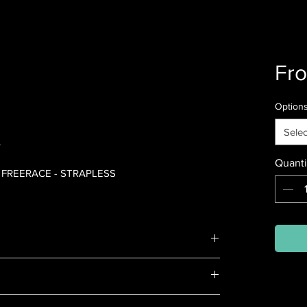
Fr
Option
Selec
.
Quanti
- FREERACE - STRAPLESS
en foili, joka tarjoaa erinomaisen
sa kevyistä tuulista hurjiinkin keleihin.