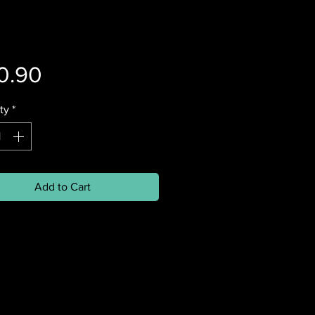
Price
0.90
ty
*
Add to Cart