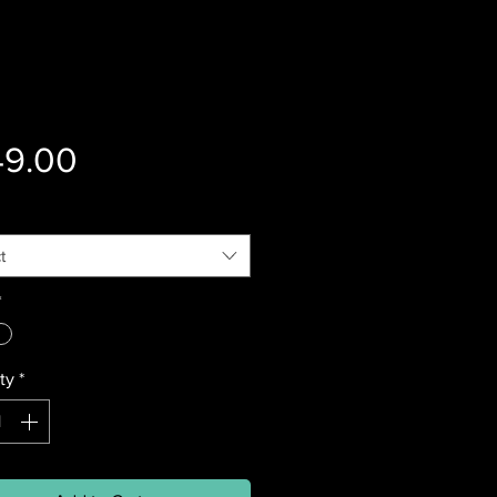
Price
49.00
t
*
ty
*