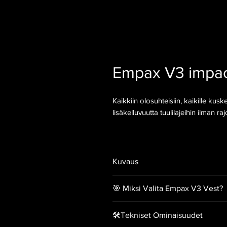
Empax V3 impac
Kaikkiin olosuhteisiin, kaikille kusk
lisäkelluvuutta tuulilajeihin ilman ra
Kuvaus
Ride Engine Empax V3
-iskusuoja
🎯 Miksi Valita Empax V3 Vest?
harrastajalle aina ensimmäisten 
suorituskyvyn äärirajoille, tempp
Luotettava suojaus ja 50N ke
🛠️Tekniset Ominaisuudet
Liivi tarjoaa luotettavaa ja kohdi
umpisolumuovipaneelit vaimen